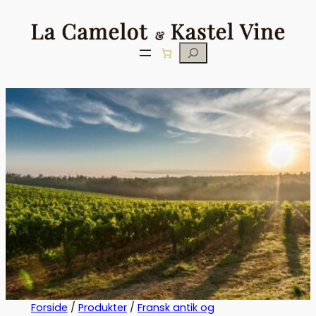
Søg
Forside
/
Produkter
/
Fransk antik og