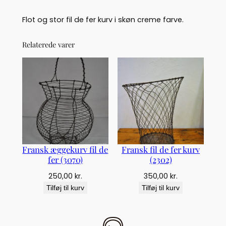
e
f
Flot og stor fil de fer kurv i skøn creme farve.
e
r
Relaterede varer
k
u
r
v
(
3
0
8
2
)
Fransk æggekurv fil de
Fransk fil de fer kurv
a
fer (3070)
(2302)
n
250,00
kr.
350,00
kr.
t
Tilføj til kurv
Tilføj til kurv
a
l