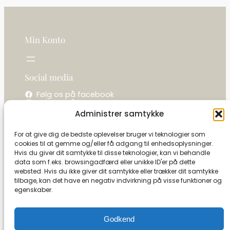
Min Konto
Social media
Følg os på facebook
Følg os på instagram
Administrer samtykke
Kontakt os
For at give dig de bedste oplevelser bruger vi teknologier som
cookies til at gemme og/eller få adgang til enhedsoplysninger.
La camelot / Kastel Vine
Hvis du giver dit samtykke til disse teknologier, kan vi behandle
Ringholmvej 1
data som f.eks. browsingadfærd eller unikke ID'er på dette
5853 Ørbæk
websted. Hvis du ikke giver dit samtykke eller trækker dit samtykke
CVR: 27591493
tilbage, kan det have en negativ indvirkning på visse funktioner og
egenskaber.
Tel:
+45 21 13 09 79
info@camelot-dk.dk
Godkend