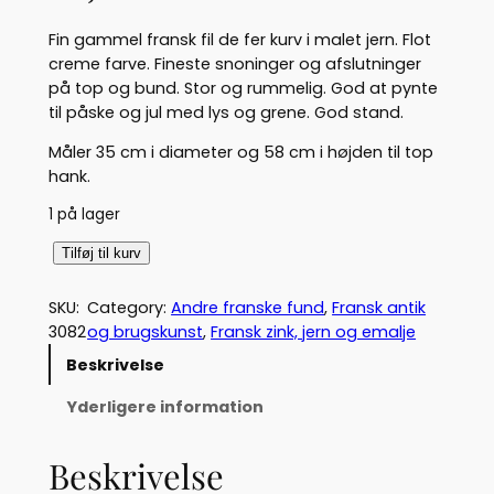
Fin gammel fransk fil de fer kurv i malet jern. Flot
creme farve. Fineste snoninger og afslutninger
på top og bund. Stor og rummelig. God at pynte
til påske og jul med lys og grene. God stand.
Måler 35 cm i diameter og 58 cm i højden til top
hank.
1 på lager
F
Tilføj til kurv
r
a
SKU:
Category:
Andre franske fund
, 
Fransk antik
n
3082
og brugskunst
, 
Fransk zink, jern og emalje
s
Beskrivelse
k
f
Yderligere information
i
l
Beskrivelse
d