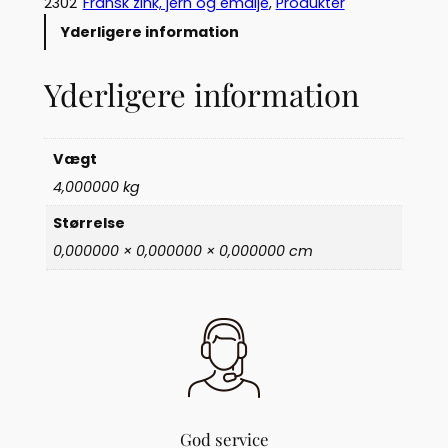
2302
Fransk zink, jern og emalje
, 
Produkter
s
Yderligere information
k
f
Yderligere information
i
l
d
e
Vægt
f
4,000000 kg
e
r
Størrelse
k
0,000000 × 0,000000 × 0,000000 cm
u
r
v
(
2
3
0
2
)
God service