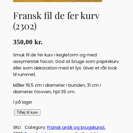
Fransk fil de fer kurv
(2302)
350,00
kr.
Smuk fil de fer kurv i kegleform og med
assymetrisk facon. God at bruge som papirskurv
eller som dekoration med et lys. Giver et råt look
til rummet.
Måler 19,5 cm i diameter i bunden, 31 cm i
diameter foroven, hjd 35 cm.
1 på lager
F
Tilføj til kurv
r
a
SKU:
Category:
Fransk antik og brugskunst
, 
n