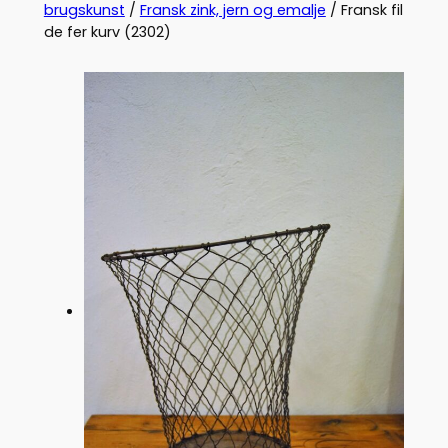
brugskunst
/
Fransk zink, jern og emalje
/ Fransk fil
de fer kurv (2302)