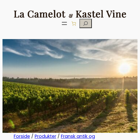
Søg
Forside
/
Produkter
/
Fransk antik og