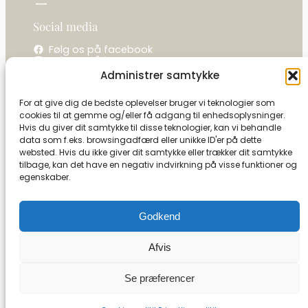
Social media
Følg os på facebook
Følg os på instagram
Administrer samtykke
Kontakt os
For at give dig de bedste oplevelser bruger vi teknologier som
cookies til at gemme og/eller få adgang til enhedsoplysninger.
La camelot / Kastel Vine
Hvis du giver dit samtykke til disse teknologier, kan vi behandle
Ringholmvej 1
data som f.eks. browsingadfærd eller unikke ID'er på dette
5853 Ørbæk
websted. Hvis du ikke giver dit samtykke eller trækker dit samtykke
CVR: 27591493
tilbage, kan det have en negativ indvirkning på visse funktioner og
egenskaber.
Tel:
+45 21 13 09 79
info@camelot-dk.dk
Godkend
Afvis
Se kontrolrapport
Se præferencer