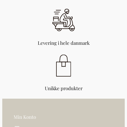
a
n
t
a
l
Levering i hele danmark
Unikke produkter
Min Konto