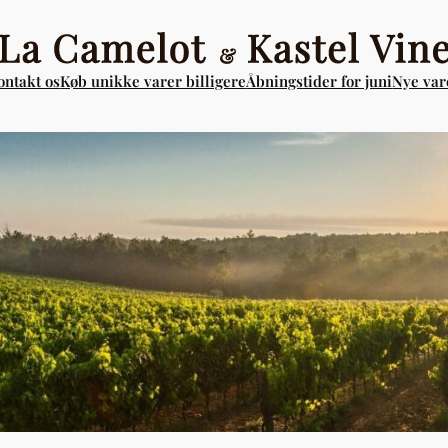
ontakt os
Køb unikke varer billigere
Åbningstider for juni
Nye vare