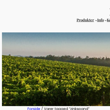
Produkter
Info
K
Forside
/ Varer tagged “zinkspand”