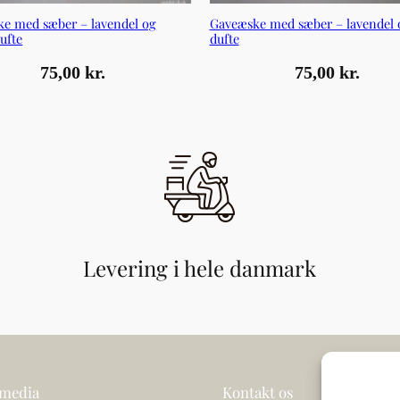
e med sæber – lavendel og
Gaveæske med sæber – lavendel 
ufte
dufte
75,00
kr.
75,00
kr.
Levering i hele danmark
 media
Kontakt os