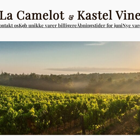
ontakt os
Køb unikke varer billigere
Åbningstider for juni
Nye vare