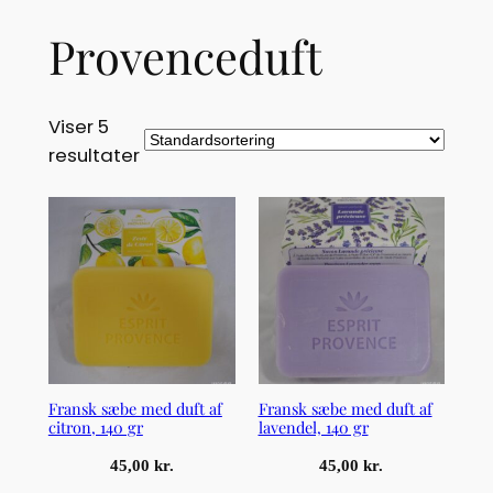
Provenceduft
Viser 5
resultater
Fransk sæbe med duft af
Fransk sæbe med duft af
citron, 140 gr
lavendel, 140 gr
45,00
kr.
45,00
kr.