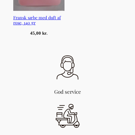
Fransk sæbe med duft af
rose, 140 gr
45,00
kr.
God service