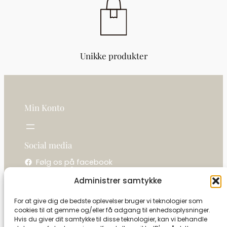
Unikke produkter
Min Konto
Social media
Følg os på facebook
Følg os på instagram
Administrer samtykke
Kontakt os
For at give dig de bedste oplevelser bruger vi teknologier som
cookies til at gemme og/eller få adgang til enhedsoplysninger.
La camelot / Kastel Vine
Hvis du giver dit samtykke til disse teknologier, kan vi behandle
Ringholmvej 1