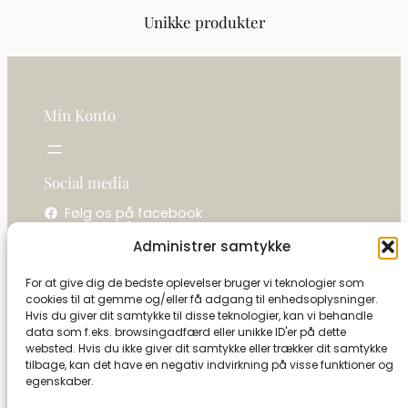
Unikke produkter
Min Konto
Social media
Følg os på facebook
Følg os på instagram
Administrer samtykke
Kontakt os
For at give dig de bedste oplevelser bruger vi teknologier som
cookies til at gemme og/eller få adgang til enhedsoplysninger.
La camelot / Kastel Vine
Hvis du giver dit samtykke til disse teknologier, kan vi behandle
Ringholmvej 1
data som f.eks. browsingadfærd eller unikke ID'er på dette
5853 Ørbæk
websted. Hvis du ikke giver dit samtykke eller trækker dit samtykke
CVR: 27591493
tilbage, kan det have en negativ indvirkning på visse funktioner og
egenskaber.
Tel:
+45 21 13 09 79
info@camelot-dk.dk