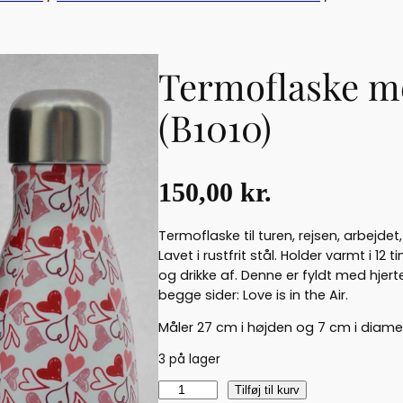
Termoflaske me
(B1010)
150,00
kr.
Termoflaske til turen, rejsen, arbejde
Lavet i rustfrit stål. Holder varmt i 12
og drikke af. Denne er fyldt med hjerte
begge sider: Love is in the Air.
Måler 27 cm i højden og 7 cm i diame
3 på lager
T
Tilføj til kurv