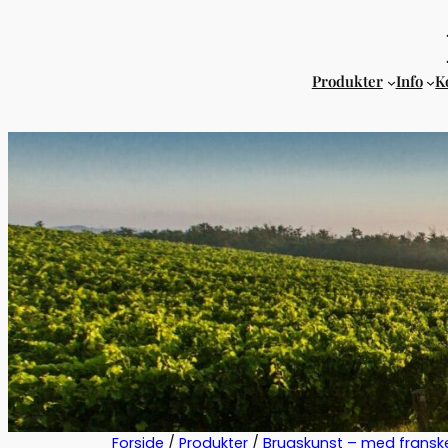
Produkter
Info
K
Forside
/
Produkter
/
Brugskunst – med fransk