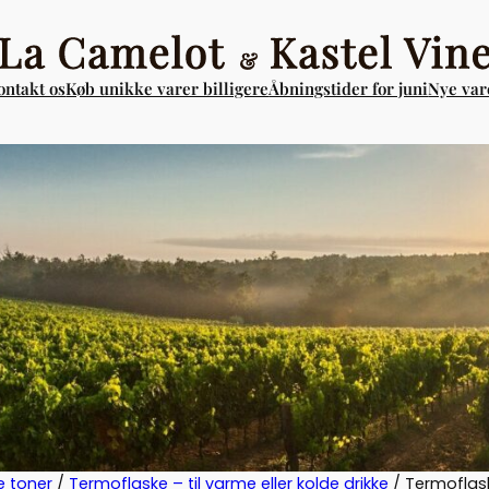
ontakt os
Køb unikke varer billigere
Åbningstider for juni
Nye vare
e toner
/
Termoflaske – til varme eller kolde drikke
/ Termoflas