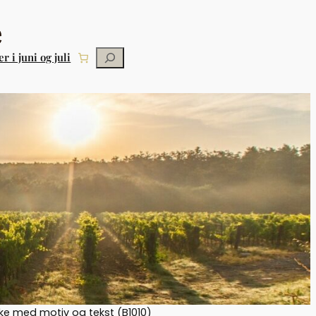
Søg
r i juni og juli
ke med motiv og tekst (B1010)