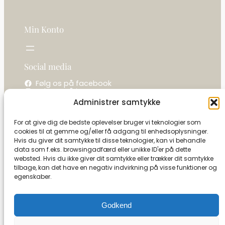
0
Min Konto
k
r
Social media
.
Følg os på facebook
Følg os på instagram
Administrer samtykke
Kontakt os
For at give dig de bedste oplevelser bruger vi teknologier som
cookies til at gemme og/eller få adgang til enhedsoplysninger.
La camelot / Kastel Vine
Hvis du giver dit samtykke til disse teknologier, kan vi behandle
Ringholmvej 1
data som f.eks. browsingadfærd eller unikke ID'er på dette
5853 Ørbæk
websted. Hvis du ikke giver dit samtykke eller trækker dit samtykke
CVR: 27591493
tilbage, kan det have en negativ indvirkning på visse funktioner og
egenskaber.
Tel:
+45 21 13 09 79
info@camelot-dk.dk
Godkend