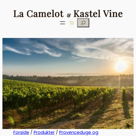
Søg
Forside
/
Produkter
/
Provenceduge og