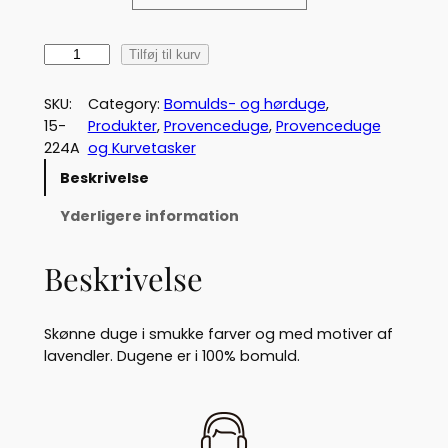
t
e
P
Tilføj til kurv
r
r
o
SKU:
Category:
Bomulds- og hørduge
, 
v
v
15-
Produkter
, 
Provenceduge
, 
Provenceduge
e
224A
og Kurvetasker
a
n
Beskrivelse
c
l
e
Yderligere information
:
d
u
2
Beskrivelse
g
f
5
r
0
Skønne duge i smukke farver og med motiver af
a
lavendler. Dugene er i 100% bomuld.
E
,
n
0
s
o
0