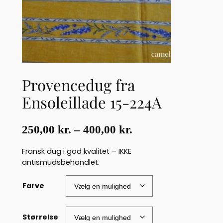
Provencedug fra
Ensoleillade 15-224A
P
250,00
kr.
–
400,00
kr.
r
Fransk dug i god kvalitet – IKKE
antismudsbehandlet.
i
s
Farve
i
n
Størrelse