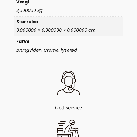
Vægt
3
3,000000 kg
f
a
Størrelse
r
0,000000 × 0,000000 × 0,000000 cm
v
e
Farve
r
brungylden, Creme, lyserød
(
2
0
2
)
a
n
t
a
God service
l