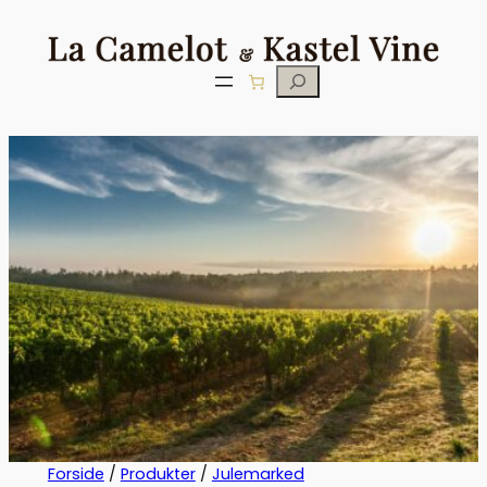
Søg
Forside
/
Produkter
/
Julemarked