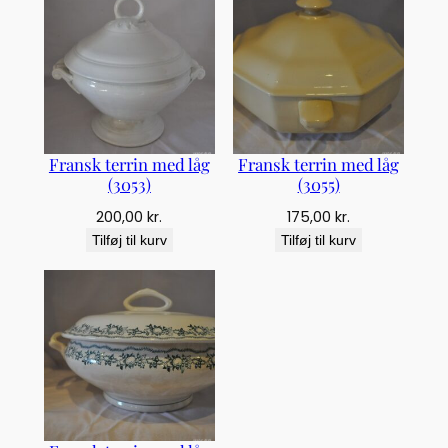
å
g
(
3
0
6
7
)
Fransk terrin med låg
Fransk terrin med låg
a
(3053)
(3055)
n
200,00
kr.
175,00
kr.
t
Tilføj til kurv
Tilføj til kurv
a
l