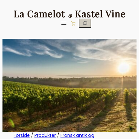
Søg
Forside
/
Produkter
/
Fransk antik og