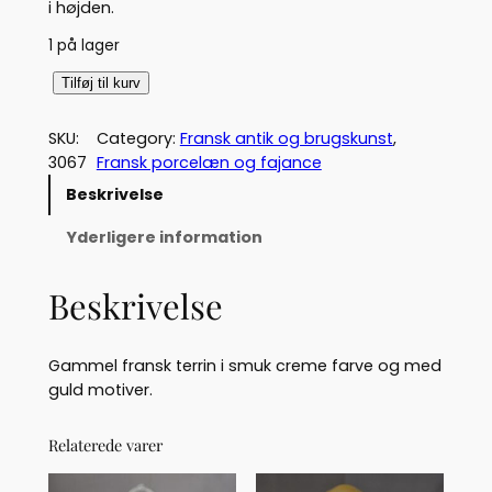
i højden.
1 på lager
F
Tilføj til kurv
r
a
SKU:
Category:
Fransk antik og brugskunst
, 
n
3067
Fransk porcelæn og fajance
s
Beskrivelse
k
t
Yderligere information
e
r
Beskrivelse
r
i
n
Gammel fransk terrin i smuk creme farve og med
u
guld motiver.
d
e
Relaterede varer
n
l