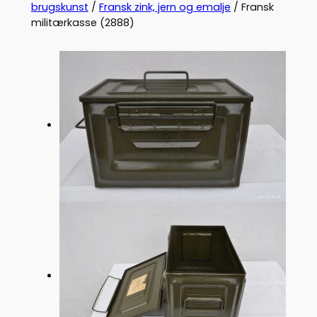
brugskunst
/
Fransk zink, jern og emalje
/ Fransk
militærkasse (2888)