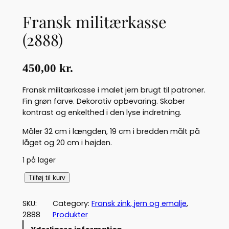
Fransk militærkasse
(2888)
450,00
kr.
Fransk militærkasse i malet jern brugt til patroner.
Fin grøn farve. Dekorativ opbevaring. Skaber
kontrast og enkelthed i den lyse indretning.
Måler 32 cm i længden, 19 cm i bredden målt på
låget og 20 cm i højden.
1 på lager
F
Tilføj til kurv
r
a
SKU:
Category:
Fransk zink, jern og emalje
, 
n
2888
Produkter
s