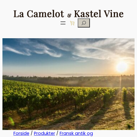
Søg
Forside
/
Produkter
/
Fransk antik og