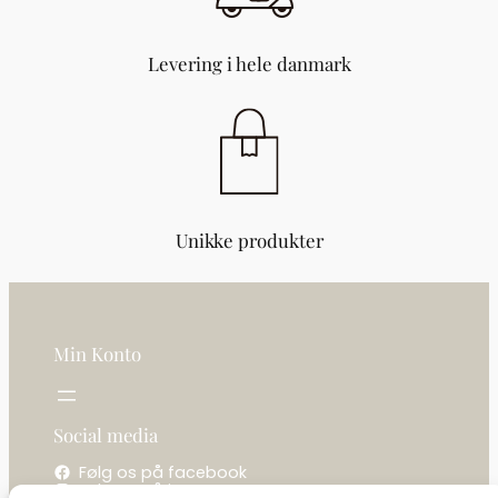
n
t
a
Levering i hele danmark
l
Unikke produkter
Min Konto
Social media
Følg os på facebook
Følg os på instagram