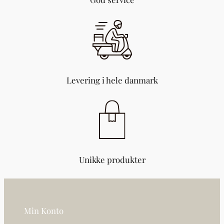
4
4
)
a
n
t
a
Levering i hele danmark
l
Unikke produkter
Min Konto