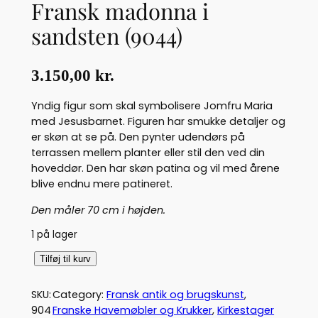
Fransk madonna i
sandsten (9044)
3.150,00
kr.
Yndig figur som skal symbolisere Jomfru Maria
med Jesusbarnet. Figuren har smukke detaljer og
er skøn at se på. Den pynter udendørs på
terrassen mellem planter eller stil den ved din
hoveddør. Den har skøn patina og vil med årene
blive endnu mere patineret.
Den måler 70 cm i højden.
1 på lager
F
Tilføj til kurv
r
a
SKU:
Category:
Fransk antik og brugskunst
, 
n
904
Franske Havemøbler og Krukker
, 
Kirkestager