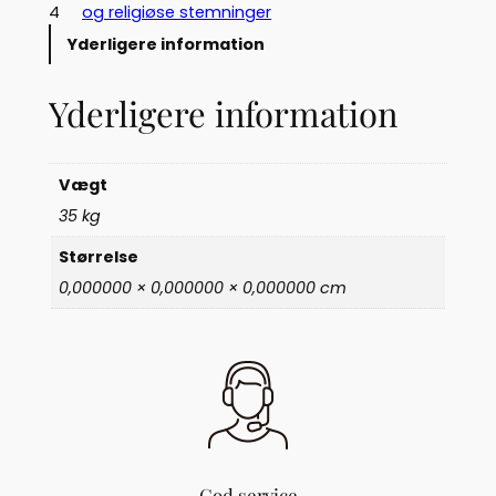
s
4
og religiøse stemninger
k
Yderligere information
m
a
Yderligere information
d
o
n
n
Vægt
a
35 kg
i
s
Størrelse
a
0,000000 × 0,000000 × 0,000000 cm
n
d
s
t
e
n
(
9
0
God service