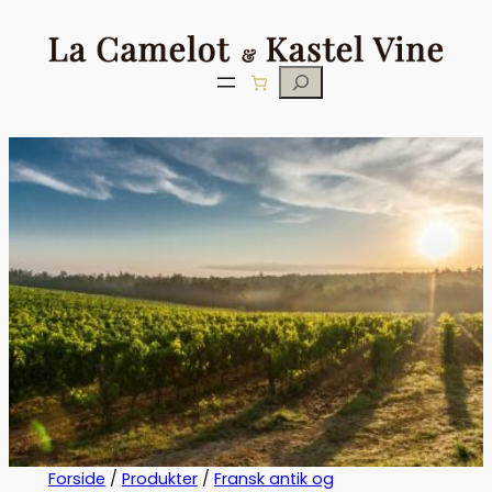
Søg
Forside
/
Produkter
/
Fransk antik og