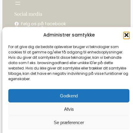
Social media
Følg os på facebook
Følg os på instagram
Administrer samtykke
Kontakt os
For at give dig de bedste oplevelser bruger vi teknologier som
cookies til at gemme og/eller få adgang til enhedsoplysninger.
La camelot / Kastel Vine
Hvis du giver dit samtykke til disse teknologier, kan vi behandle
Ringholmvej 1
data som f.eks. browsingadfærd eller unikke ID'er på dette
5853 Ørbæk
websted. Hvis du ikke giver dit samtykke eller trækker dit samtykke
CVR: 27591493
tilbage, kan det have en negativ indvirkning på visse funktioner og
egenskaber.
Tel:
+45 21 13 09 79
info@camelot-dk.dk
Godkend
Afvis
Se kontrolrapport
Se præferencer