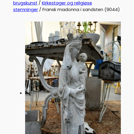
brugskunst
/
Kirkestager og religiøse
stemninger
/ Fransk madonna i sandsten (9044)