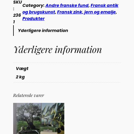
a
SKU
Category:
Andre franske fund
, 
Fransk antik
n
:
og brugskunst
, 
Fransk zink, jern og emalje
, 
s
236
Produkter
k
1
k
Yderligere information
r
o
Yderligere information
g
t
i
l
Vægt
o
2 kg
p
h
æ
Relaterede varer
n
g
(
2
3
6