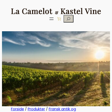
Søg
Forside
/
Produkter
/
Fransk antik og