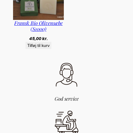
1
)
a
Fransk Bio Olivensæbe
n
(S1000)
t
a
45,00
kr.
l
Tilføj til kurv
God service