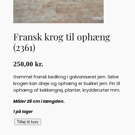
Fransk krog til ophæng
(2361)
250,00
kr.
Gammel fransk kødkrog i galvaniseret jern. Selve
krogen kan dreje og ophæng er bukket jern. Fin til
ophæng af køkkengrej, planter, krydderurter mm.
Måler 26 cm i længden.
1 på lager
F
Tilføj til kurv
r