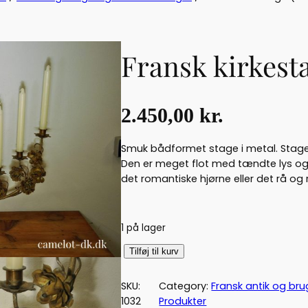
Fransk kirkesta
2.450,00
kr.
Smuk bådformet stage i metal. Stage
Den er meget flot med tændte lys og 
det romantiske hjørne eller det rå og 
1 på lager
F
Tilføj til kurv
r
a
SKU:
Category:
Fransk antik og br
n
1032
Produkter