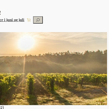
Søg
r i juni og juli
32)