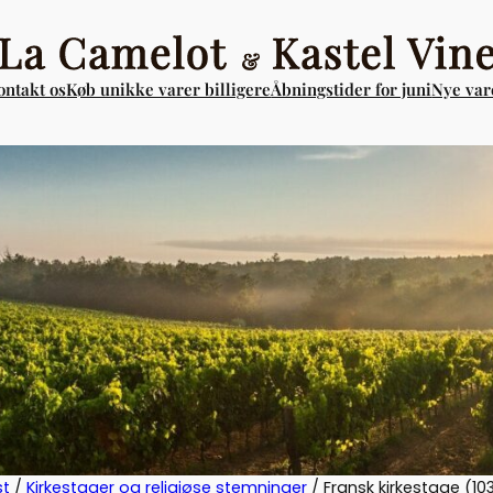
ontakt os
Køb unikke varer billigere
Åbningstider for juni
Nye vare
st
/
Kirkestager og religiøse stemninger
/ Fransk kirkestage (10