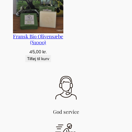
7
1
)
a
n
Fransk Bio Olivensæbe
t
(S1000)
a
l
45,00
kr.
Tilføj til kurv
God service