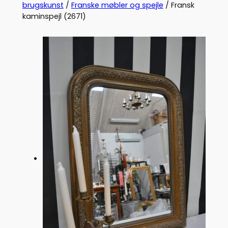
brugskunst
/
Franske møbler og spejle
/ Fransk
kaminspejl (2671)