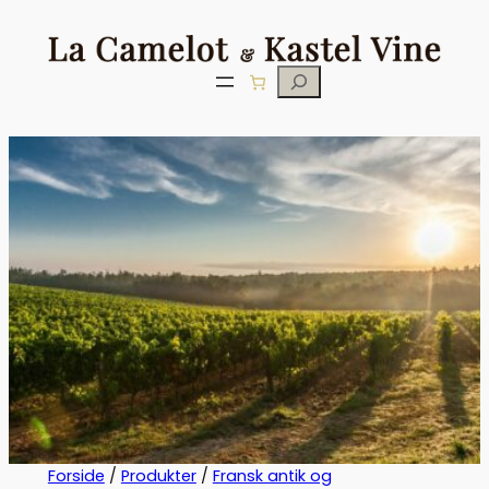
Søg
Forside
/
Produkter
/
Fransk antik og