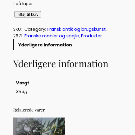
1 på lager
F
Tilføj til kurv
r
a
SKU:
Category:
Fransk antik og brugskunst
, 
n
2671
Franske møbler og spejle
, 
Produkter
s
Yderligere information
k
k
Yderligere information
a
m
i
n
Vægt
s
35 kg
p
e
j
Relaterede varer
l
(
2
6