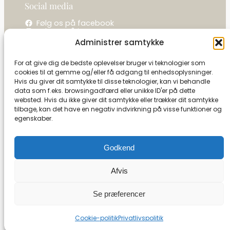
Social media
Følg os på facebook
Følg os på instagram
Administrer samtykke
Kontakt os
For at give dig de bedste oplevelser bruger vi teknologier som
cookies til at gemme og/eller få adgang til enhedsoplysninger.
La camelot / Kastel Vine
Hvis du giver dit samtykke til disse teknologier, kan vi behandle
Ringholmvej 1
data som f.eks. browsingadfærd eller unikke ID'er på dette
5853 Ørbæk
websted. Hvis du ikke giver dit samtykke eller trækker dit samtykke
CVR: 27591493
tilbage, kan det have en negativ indvirkning på visse funktioner og
egenskaber.
Tel:
+45 21 13 09 79
info@camelot-dk.dk
Godkend
Afvis
Se kontrolrapport
Se præferencer
Cookie-politik
Privatlivspolitik