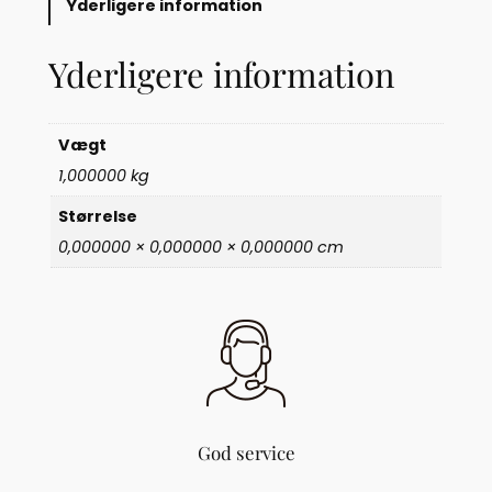
Yderligere information
i
n
Yderligere information
d
k
ø
b
Vægt
s
1,000000 kg
p
o
Størrelse
s
0,000000 × 0,000000 × 0,000000 cm
e
m
e
d
l
a
v
e
n
God service
d