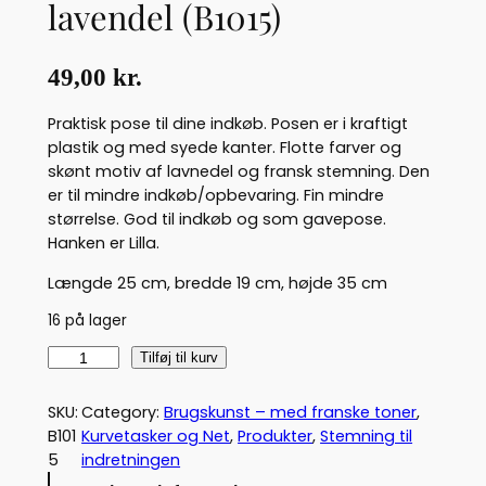
lavendel (B1015)
49,00
kr.
Praktisk pose til dine indkøb. Posen er i kraftigt
plastik og med syede kanter. Flotte farver og
skønt motiv af lavnedel og fransk stemning. Den
er til mindre indkøb/opbevaring. Fin mindre
størrelse. God til indkøb og som gavepose.
Hanken er Lilla.
Længde 25 cm, bredde 19 cm, højde 35 cm
16 på lager
F
Tilføj til kurv
r
a
SKU:
Category:
Brugskunst – med franske toner
, 
n
B101
Kurvetasker og Net
, 
Produkter
, 
Stemning til
s
5
indretningen
k