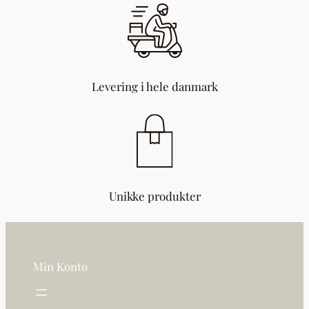
e
l
(
B
1
0
Levering i hele danmark
1
5
)
a
n
t
a
Unikke produkter
l
Min Konto