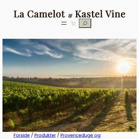
Søg
Forside
/
Produkter
/
Provenceduge og