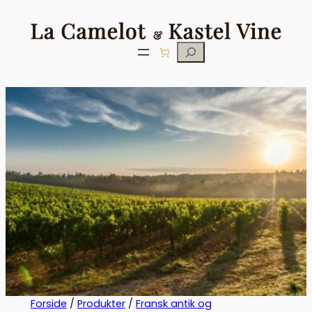
Søg
Forside
/
Produkter
/
Fransk antik og