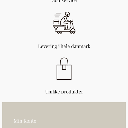
God service
8
)
a
n
t
a
l
Levering i hele danmark
Unikke produkter
Min Konto