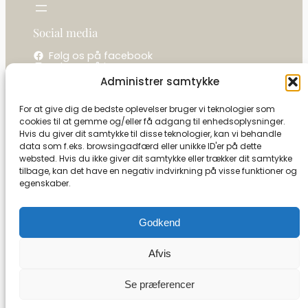
Social media
Følg os på facebook
Følg os på instagram
Administrer samtykke
Kontakt os
For at give dig de bedste oplevelser bruger vi teknologier som
cookies til at gemme og/eller få adgang til enhedsoplysninger.
La camelot / Kastel Vine
Hvis du giver dit samtykke til disse teknologier, kan vi behandle
Ringholmvej 1
data som f.eks. browsingadfærd eller unikke ID'er på dette
5853 Ørbæk
websted. Hvis du ikke giver dit samtykke eller trækker dit samtykke
CVR: 27591493
tilbage, kan det have en negativ indvirkning på visse funktioner og
egenskaber.
Tel:
+45 21 13 09 79
info@camelot-dk.dk
Godkend
Afvis
Se kontrolrapport
Se præferencer