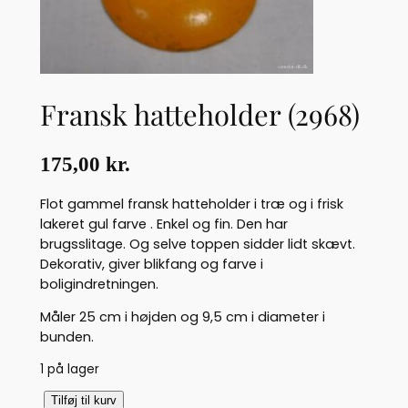
Fransk hatteholder (2968)
175,00
kr.
Flot gammel fransk hatteholder i træ og i frisk
lakeret gul farve . Enkel og fin. Den har
brugsslitage. Og selve toppen sidder lidt skævt.
Dekorativ, giver blikfang og farve i
boligindretningen.
Måler 25 cm i højden og 9,5 cm i diameter i
bunden.
1 på lager
F
Tilføj til kurv