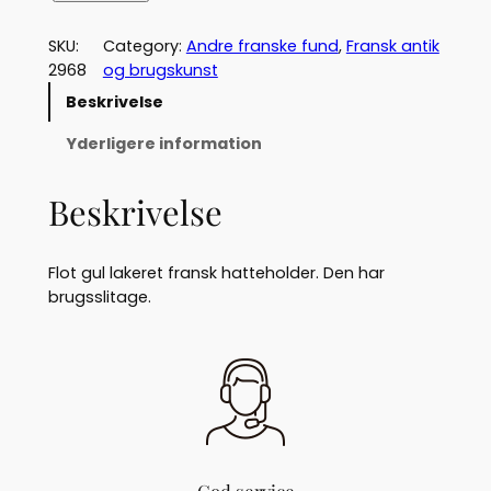
r
a
SKU:
Category:
Andre franske fund
, 
Fransk antik
n
2968
og brugskunst
s
Beskrivelse
k
h
Yderligere information
a
t
Beskrivelse
t
e
h
Flot gul lakeret fransk hatteholder. Den har
o
brugsslitage.
l
d
e
r
(
2
9
6