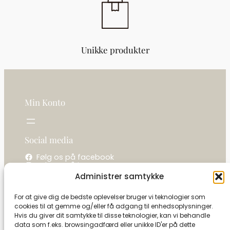
Unikke produkter
Min Konto
Social media
Følg os på facebook
Følg os på instagram
Administrer samtykke
Kontakt os
For at give dig de bedste oplevelser bruger vi teknologier som
cookies til at gemme og/eller få adgang til enhedsoplysninger.
La camelot / Kastel Vine
Hvis du giver dit samtykke til disse teknologier, kan vi behandle
Ringholmvej 1
data som f.eks. browsingadfærd eller unikke ID'er på dette