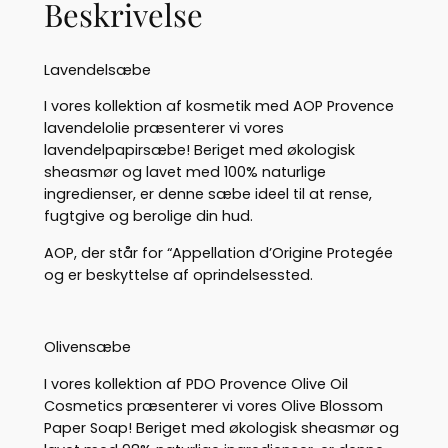
Beskrivelse
–
o
l
Lavendelsæbe
i
v
I vores kollektion af kosmetik med AOP Provence
e
lavendelolie præsenterer vi vores
n
lavendelpapirsæbe! Beriget med økologisk
o
sheasmør og lavet med 100% naturlige
g
ingredienser, er denne sæbe ideel til at rense,
l
fugtgive og berolige din hud.
a
v
AOP, der står for “Appellation d’Origine Protegée
e
og er beskyttelse af oprindelsessted.
n
d
e
Olivensæbe
l
I vores kollektion af PDO Provence Olive Oil
,
Cosmetics præsenterer vi vores Olive Blossom
1
Paper Soap! Beriget med økologisk sheasmør og
4