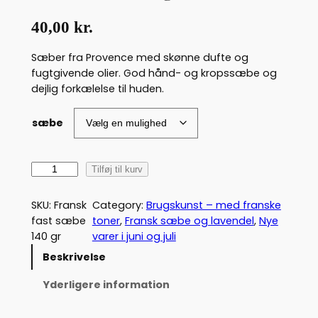
40,00
kr.
Sæber fra Provence med skønne dufte og
fugtgivende olier. God hånd- og kropssæbe og
dejlig forkælelse til huden.
sæbe
F
Tilføj til kurv
r
a
SKU:
Fransk
Category:
Brugskunst – med franske
n
fast sæbe
toner
, 
Fransk sæbe og lavendel
, 
Nye
s
140 gr
varer i juni og juli
k
Beskrivelse
s
æ
Yderligere information
b
e