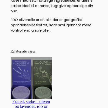
lavet med 98% naturlige ingredienser, er denne
0
sæbe ideel til at rense, fugtgive og berolige din
g
hud.
r
a
PDO olivenolie er en olie der er geografisk
n
oprindelsesbeskyttet, som skal igennem mere
t
kontrol end andre olier.
a
l
Relaterede varer
Fransk sæbe – oliven
og lavendel, 100 gr