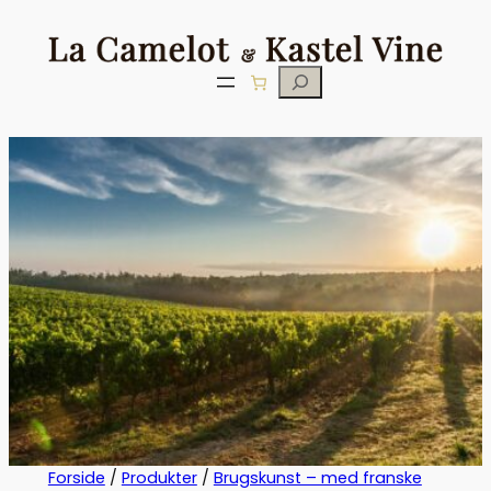
Søg
Forside
/
Produkter
/
Brugskunst – med franske