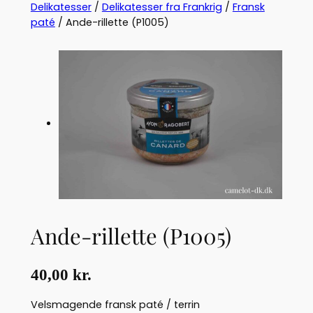
Delikatesser
/
Delikatesser fra Frankrig
/
Fransk
paté
/ Ande-rillette (P1005)
Ande-rillette (P1005)
40,00
kr.
Velsmagende fransk paté / terrin