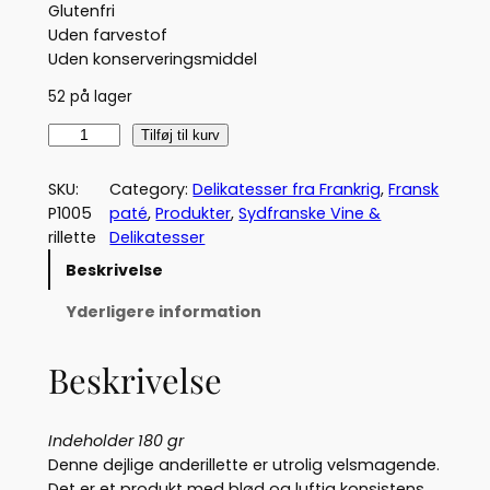
Glutenfri
Uden farvestof
Uden konserveringsmiddel
52 på lager
A
Tilføj til kurv
n
d
SKU:
Category:
Delikatesser fra Frankrig
, 
Fransk
e
P1005
paté
, 
Produkter
, 
Sydfranske Vine &
-
rillette
Delikatesser
r
Beskrivelse
i
l
Yderligere information
l
e
Beskrivelse
t
t
e
Indeholder 180 gr
(
Denne dejlige anderillette er utrolig velsmagende.
P
Det er et produkt med blød og luftig konsistens.