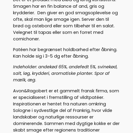
1
Smagen har en fin balance af and, gris og
0
krydderier. Den giver en god smagsoplevelse og
0
ofte, skal man lige smage igen. Server den til
5
brød og ostebord eller som tilbehør til en salat.
)
Velegnet til tapas eller som en forret med
a
cornichoner.
n
t
Patéen har begrænset holdbarhed efter åbning.
a
Kan holde sig i 3-5 dg efter åbning.
l
Indeholder: andekød 65%, andefedt 5%, svinekød,
salt, løg, krydderi, aromatiske planter. Spor af
mælk, æg.
Avon&Ragobert er et gammelt fransk firma, som
er specialiseret i fremstilling af vildtpatéer.
Inspirationen er hentet fra naturen omkring
Sologne i sydvestlige del af Frankrig, hvor vilde
landskaber og naturlige ressourser er
dominerende. Sammen med dygtige kokke er der
skabt smage efter regionens traditioner