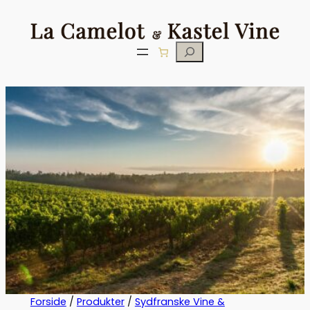
Søg
Forside
/
Produkter
/
Sydfranske Vine &