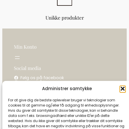
Unikke produkter
Min Konto
Social media
Følg os på facebook
Følg os på instagram
Administrer samtykke
Kontakt os
For at give dig de bedste oplevelser bruger vi teknologier som
cookies til at gemme og/eller få adgang til enhedsoplysninger.
La camelot / Kastel Vine
Hvis du giver dit samtykke til disse teknologier, kan vi behandle
Ringholmvej 1
data som f.eks. browsingadfærd eller unikke ID'er på dette
5853 Ørbæk
websted. Hvis du ikke giver dit samtykke eller trækker dit samtykke
CVR: 27591493
tilbage, kan det have en negativ indvirkning på visse funktioner og