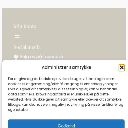
Min Konto
Social media
Følg os på facebook
Følg os på instagram
Administrer samtykke
Kontakt os
For at give dig de bedste oplevelser bruger vi teknologier som
cookies til at gemme og/eller få adgang til enhedsoplysninger.
La camelot / Kastel Vine
Hvis du giver dit samtykke til disse teknologier, kan vi behandle
Ringholmvej 1
data som f.eks. browsingadfærd eller unikke ID'er på dette
5853 Ørbæk
websted. Hvis du ikke giver dit samtykke eller trækker dit samtykke
CVR: 27591493
tilbage, kan det have en negativ indvirkning på visse funktioner og
egenskaber.
Tel:
+45 21 13 09 79
info@camelot-dk.dk
Godkend