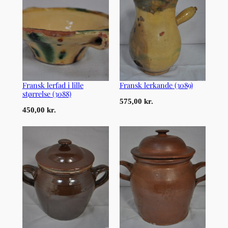
Fransk lerfad i lille
Fransk lerkande (3089)
størrelse (3088)
575,00
kr.
450,00
kr.