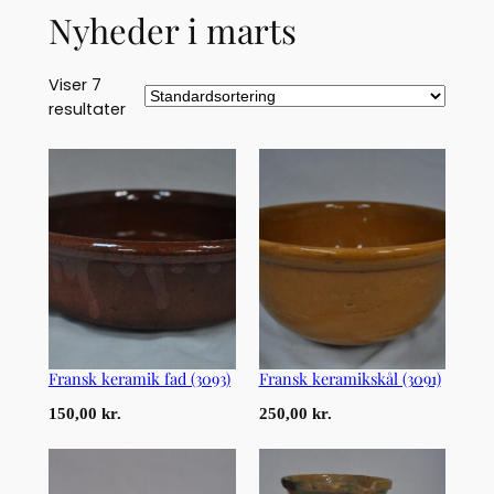
Nyheder i marts
Viser 7
resultater
Fransk keramik fad (3093)
Fransk keramikskål (3091)
150,00
kr.
250,00
kr.